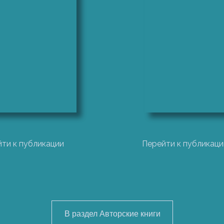
ичиям и особенностям, которые необходимо учитывать при
рационной и инвестиционной деятельности компаний, а та
ный в данной публикации, поможет вам построить эти мод
.
ависит от организационной структуры, функциональной м
ти к публикации
Перейти к публикаци
 Область нашего исследования— организационная модель за
ающей непосредственное влияние на конкурентоспособность
быть подобраны таким образом, чтобы достигались внутр
меру организации, ее возрасту, типу внешней среды, в кот
В раздел Авторские книги
ак называемые «гибкие» системы управления, зачастую о