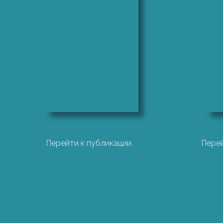
Мы постарались уделить особое внимание разл
функциональной моделей для обеспечения опе
производственных объектов.
Выражаем уверенность, что материал, изложен
бизнес-процессы, учитывая специфику бизнеса
Введение
Эффективная работа промышленной компании з
Перейти к публикации
Перей
стратегии развития и необходимых ресурсов.
является одной из ключевых функций, оказыв
Элементы организационной структуры должны 
соответствие организационной ситуации — раз
технологической системе.
Сейчас всё большую популярность набирают т