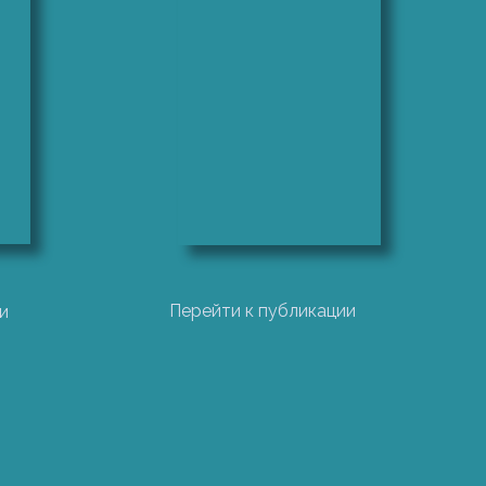
 разработке организационной и
кже обеспечения обслуживания и ремонтов
ели и максимально адаптировать их под ваши
одели, выстроенных бизнес-процессов,
Перейти к публикации
и
купок компании. Управление закупками
, эффективность и устойчивость компании.
енняя слаженность и фундаментальное
орой она функционирует, рынкам, используемой
трицающие организационные структуры,