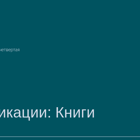
четвертая
икации: Книги